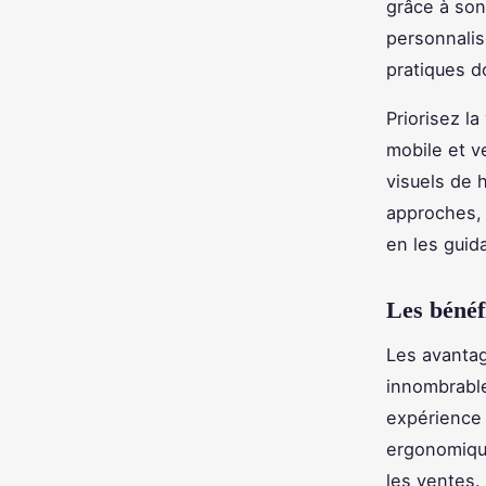
grâce à son
personnalis
pratiques d
Priorisez l
mobile et ve
visuels de 
approches, 
en les guid
Les bénéf
Les avantag
innombrables
expérience 
ergonomique
les ventes.