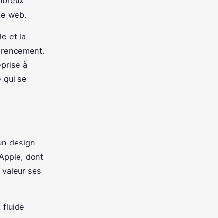
mbreux
ite web.
e et la
férencement.
prise à
 qui se
'un design
'Apple, dont
n valeur ses
 fluide