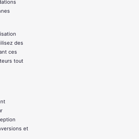
dations
nnes
isation
ilisez des
tant ces
teurs tout
ont
ur
ception
nversions et