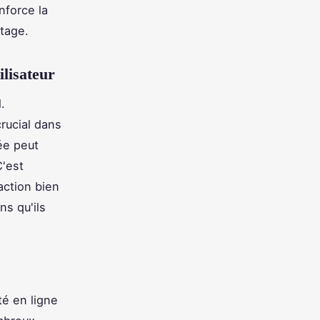
nforce la
ntage.
ilisateur
.
crucial dans
ée peut
C'est
action bien
ns qu'ils
té en ligne