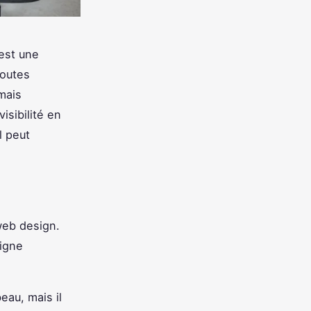
est une
toutes
 mais
sibilité en
l peut
web design.
ligne
au, mais il