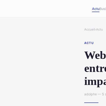
Actu
Bus
Accueil
›
Actu
ACTU
Web 
entr
impa
adolphe — 5 