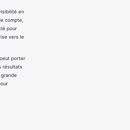
sibilité en
 de compte,
clé pour
rise vers le
 peut porter
s résultats
e grande
pour