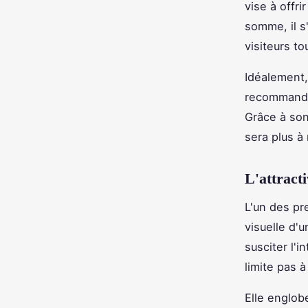
vise à offri
somme, il s
visiteurs to
Idéalement, 
recommandé 
Grâce à son
sera plus à
L'attracti
L'un des pr
visuelle d'
susciter l'i
limite pas 
Elle englob