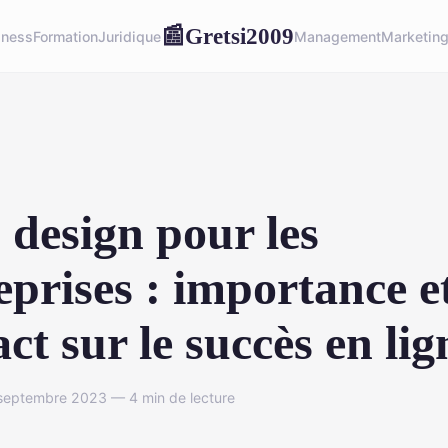
Gretsi2009
📰
iness
Formation
Juridique
Management
Marketin
design pour les
eprises : importance e
ct sur le succès en lig
septembre 2023 — 4 min de lecture