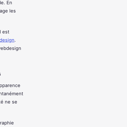
de. En
gage les
l est
design
.
 webdesign
s
'apparence
tantanément
ité ne se
raphie