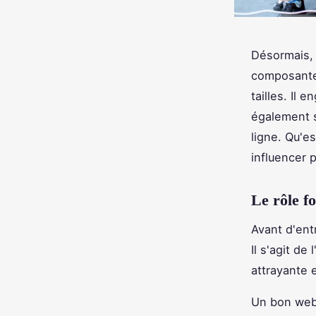
Désormais, 
composante 
tailles. Il
également s
ligne. Qu'e
influencer 
Le rôle f
Avant d'ent
Il s'agit d
attrayante e
Un bon web 