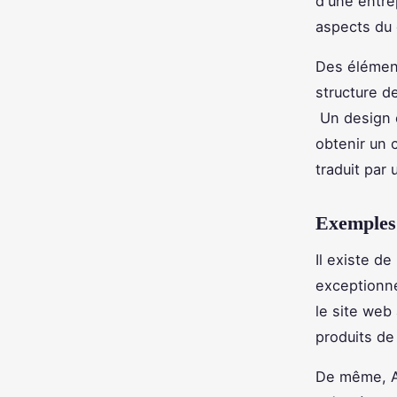
d'une entr
aspects du 
Des élément
structure d
Un design o
obtenir un 
traduit par 
Exemples 
Il existe d
exceptionne
le site web 
produits de
De même, Am