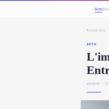
Actu
Bus
Accueil
›
Actu
ACTU
L'i
Entr
adolphe — 27