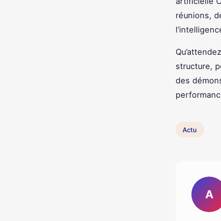
artificiell
réunions, d
l’intellige
Qu’attendez
structure, 
des démonst
performance
Actu
A