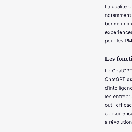
La qualité d
notamment p
bonne impre
expériences
pour les P
Les fonct
Le ChatGPT 
ChatGPT est 
d’intellige
les entrepr
outil effica
concurrence.
à révolutio