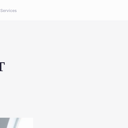
g
Services
T