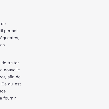
t
s de
til permet
réquentes,
ées
 de traiter
te nouvelle
ot, afin de
 Ce qui est
ence
e fournir