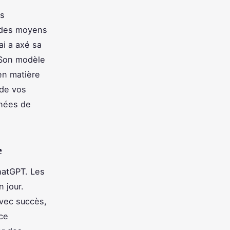
es
t des moyens
ai a axé sa
 Son modèle
 en matière
 de vos
nnées de
e
ChatGPT. Les
n jour.
 avec succès,
nce