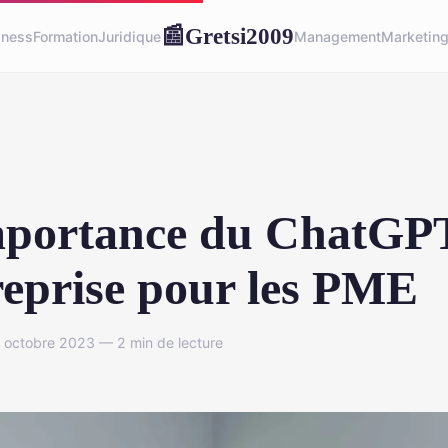
Gretsi2009
📰
iness
Formation
Juridique
Management
Marketin
mportance du ChatGP
eprise pour les PME
 octobre 2023 — 2 min de lecture