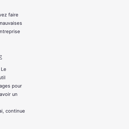
ez faire
 mauvaises
Entreprise
E
 Le
til
tages pour
avoir un
ai, continue