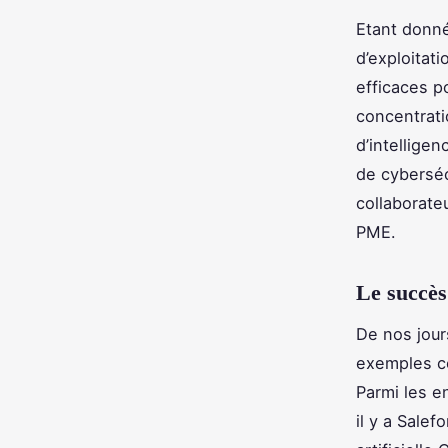
Etant donné
d’exploitat
efficaces p
concentrati
d’intelligen
de cyberséc
collaborate
PME.
Le succès
De nos jours
exemples con
Parmi les en
il y a Salef