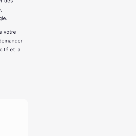
er des
,
gle.
s votre
à demander
ité et la