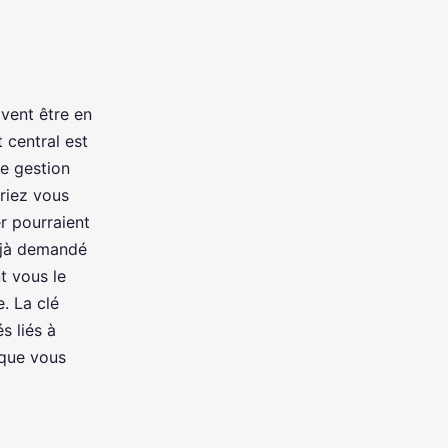
ivent être en
 central est
de gestion
riez vous
er pourraient
déjà demandé
t vous le
e. La clé
s liés à
sque vous