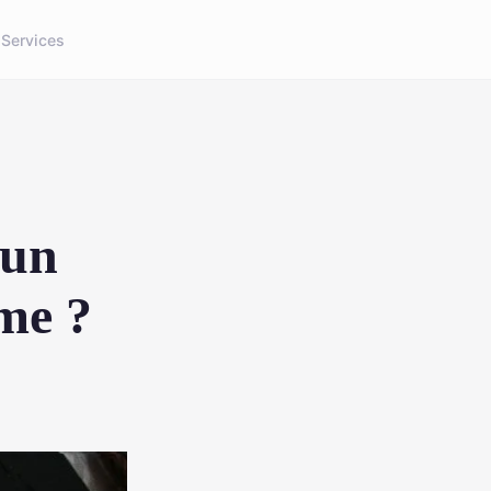
g
Services
 un
me ?