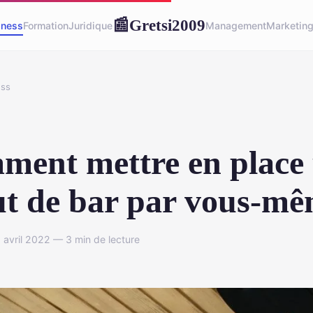
Gretsi2009
📰
iness
Formation
Juridique
Management
Marketin
ess
ent mettre en place
ut de bar par vous-mê
avril 2022 — 3 min de lecture