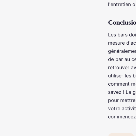
l'entretien 
Conclusi
Les bars doi
mesure d'ac
généralement
de bar au c
retrouver av
utiliser le
comment met
savez ! La ge
pour mettre 
votre activ
commencez à