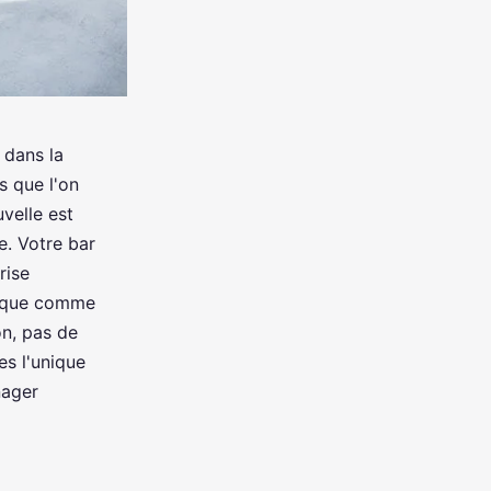
 dans la
s que l'on
velle est
le. Votre bar
rise
esque comme
on, pas de
es l'unique
nager