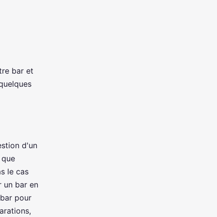
tre bar et
 quelques
estion d'un
t que
s le cas
r un bar en
 bar pour
arations,