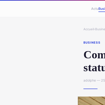
Actu
Bus
Accueil
›
Busin
BUSINESS
Comm
stat
adolphe — 25 