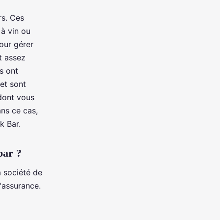
rs. Ces
 à vin ou
pour gérer
t assez
s ont
 et sont
 dont vous
ans ce cas,
k Bar.
bar ?
a société de
d'assurance.