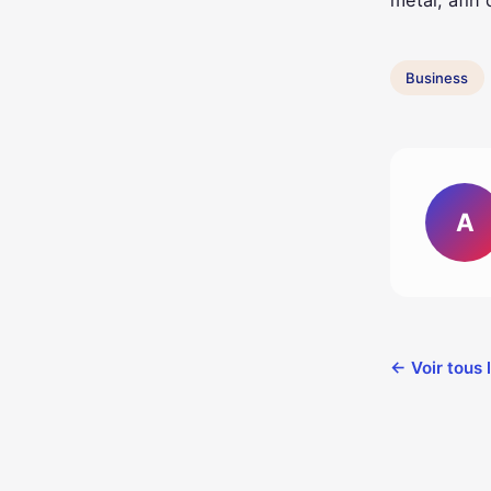
métal, afin 
Business
A
← Voir tous 