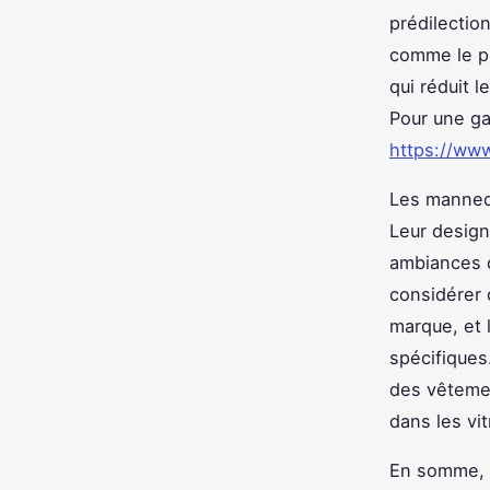
prédilectio
comme le pl
qui réduit 
Pour une ga
https://ww
Les manneq
Leur desig
ambiances d
considérer d
marque, et 
spécifiques
des vêtemen
dans les vit
En somme, l