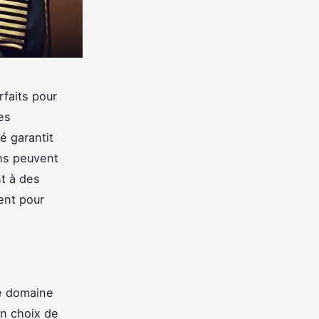
rfaits pour
es
té garantit
ns peuvent
t à des
ent pour
le domaine
un choix de