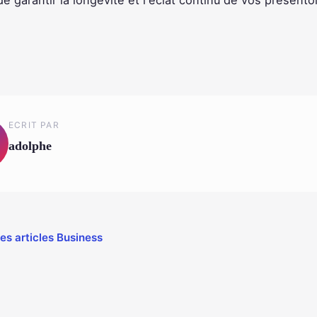
de garantir la longévité et l'éclat continu de vos présentoi
ECRIT PAR
adolphe
les articles Business