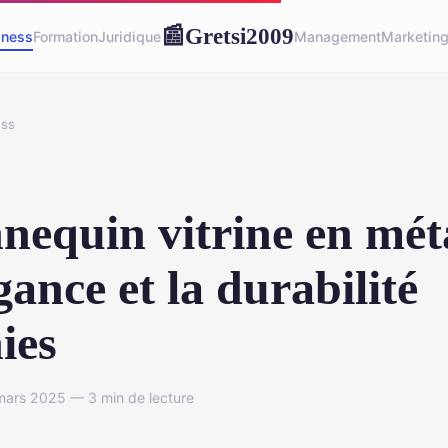
Gretsi2009
📰
iness
Formation
Juridique
Management
Marketin
ess
equin vitrine en méta
égance et la durabilité
ies
mars 2025 — 3 min de lecture