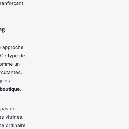
 renforçant
ng
e approche
. Ce type de
 comme un
ercutantes.
quins
 boutique
.
 pas de
es vitrines.
ce ordinaire