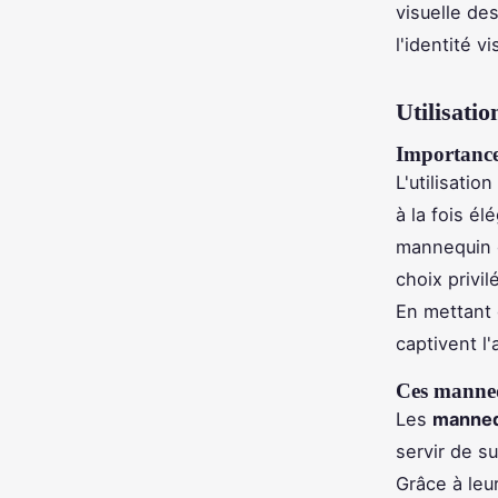
visuelle des
l'identité v
Utilisati
Importance
L'utilisatio
à la fois é
mannequin o
choix privil
En mettant 
captivent l'
Ces manneq
Les
manneq
servir de su
Grâce à leu