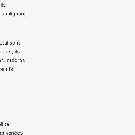
ils
 soulignant
étal sont
leurs, ils
es intégrés
sitifs
lité,
rs variées