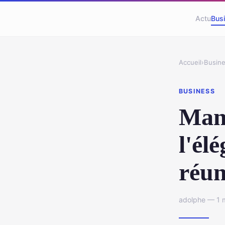
Actu
Bus
Accueil
›
Busin
BUSINESS
Mann
l'él
réun
adolphe — 1 