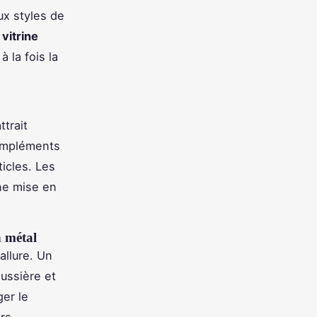
ux styles de
vitrine
 la fois la
ttrait
ompléments
icles. Les
ne mise en
n métal
allure. Un
ussière et
ger le