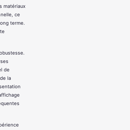
s matériaux
nelle, ce
long terme.
ite
obustesse.
rses
el de
de la
sentation
affichage
réquentes
périence